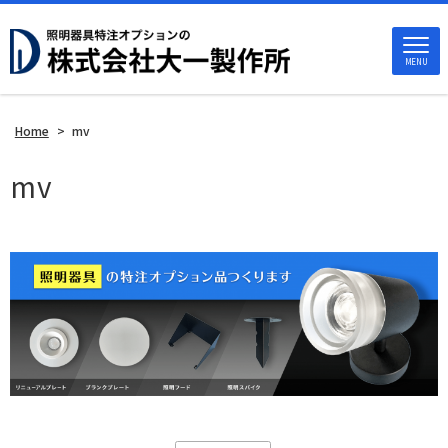
MENU
Home
>
mv
mv