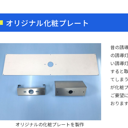
オリジナル化粧プレート
昔の誘
の誘導
い誘導
すると
てしま
が化粧
ご要望
おりま
オリジナルの化粧プレートを製作