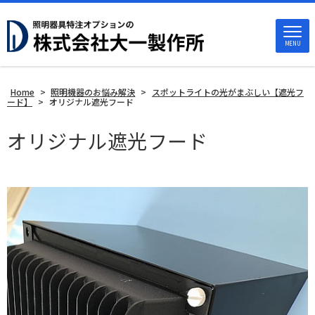
MENU
Home
>
照明機器のお悩み解決
>
スポットライトの光がまぶしい【遮光フ
ード】
>
オリジナル遮光フード
オリジナル遮光フード