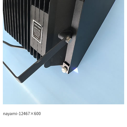
nayami-12467×600