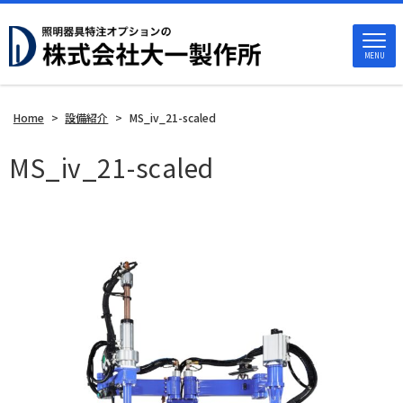
MENU
Home
>
設備紹介
>
MS_iv_21-scaled
MS_iv_21-scaled