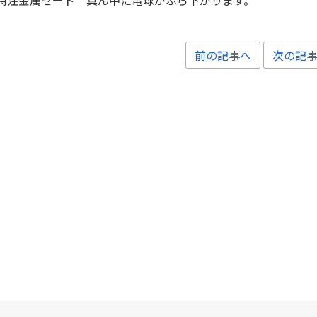
特注金属セード 真ん中に電球がぶら下がります。
前の記事へ
次の記