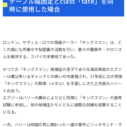
テーブル幅固定とclass「tate」を同
時に使用した場合
ロンドン、サヴィル・ロウの高級テーラー「キングスマン」は、ど
この国にも所属せず秘密裏の活動を行い、数々の難事件・テロリズ
ムを解決する、スパイの本拠地であった。
かつての「キングスマン」候補生の息子であり元海兵隊員のエグジ
ーは義父率いるギャングとの諍いの中逮捕され、17年前に父の死後
「キングスマン」の勲章（メダル）を手渡しにきた工作員のハリー
と出会う。
エグジーはハリーの薦めにより父と同様に「キングスマン」の選考
試験に参加し、他の候補生たちとともに過酷な試練を経験すること
になる。
一方、ハリーは仲間の死に関わった一連の事件にリッチモンド・ヴ